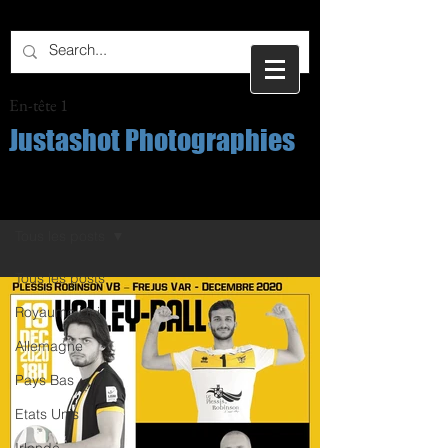
En-tête 1
Justashot Photographies
Post
Tous les posts
Tous les posts
Royaume Uni
Allemagne
Pays Bas
Etats Unis