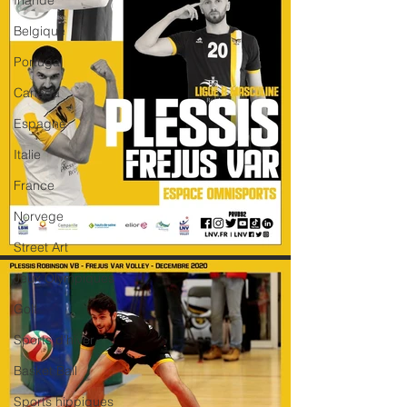
Irlande
Belgique
Portugal
Canada
Espagne
Italie
France
Norvege
Street Art
Jeux Olympiques
Golf
Sports d'hiver
Basket Ball
Sports hippiques