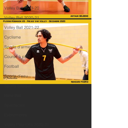
Volley Ball 2019-20
Volley Ball 2020-21
Volley Ball 2021-22
Cyclisme
Sports d'armes
Course à pied
Football
Sports d'eau
Sports basque
Base Ball
Spectacles
Evènements
Volley Play-Offs 2020-21