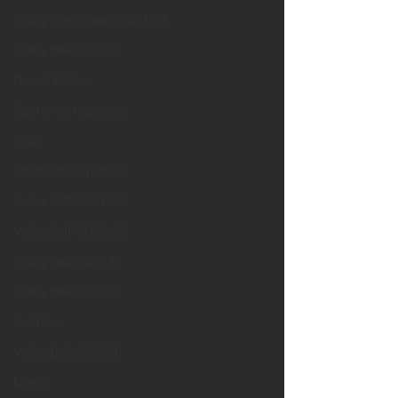
Volley Play-Downs 2021-22
Volley Ball 2022-23
Beach Volley
Sports de raquettes
Voile
Sports mecaniques
Volley CdF 2021-22
Volley CdF 2022-23
Volley Ball 2023-24
Volley Ball 2024-25
Triathlon
Volley Ball 2025-26
Maroc