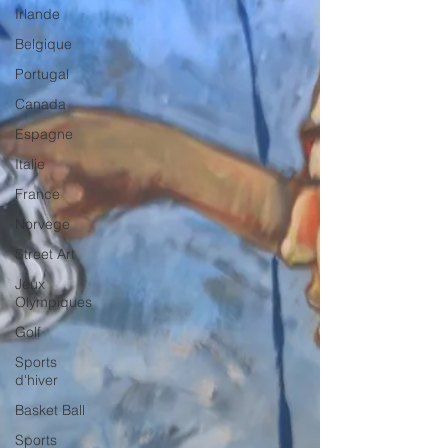
Irlande
Belgique
Portugal
Canada
Espagne
Italie
France
Norvege
Street Art
Jeux
Olympiques
Golf
Sports
d'hiver
Basket Ball
Sports