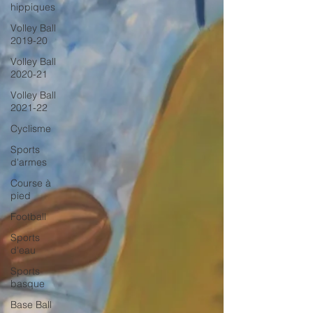
hippiques
Volley Ball
2019-20
Volley Ball
2020-21
Volley Ball
2021-22
Cyclisme
Sports
d'armes
Course à
pied
Football
Sports
d'eau
Sports
basque
Base Ball