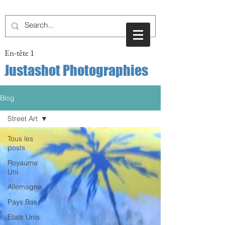
En-tête 1
Justashot Photographies
Blog
Street Art
Tous les
posts
Royaume
Uni
Allemagne
Pays Bas
Etats Unis