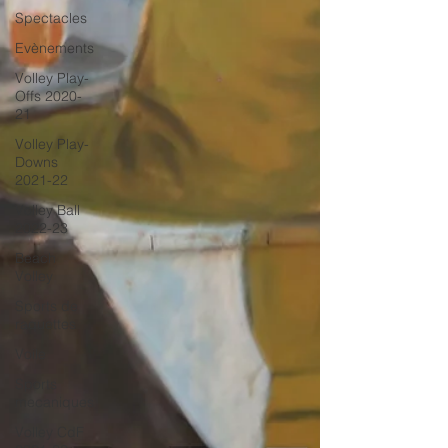
Spectacles
Evènements
Volley Play-
Offs 2020-
21
Volley Play-
Downs
2021-22
Volley Ball
2022-23
Beach
Volley
Sports de
raquettes
Voile
Sports
mecaniques
Volley CdF