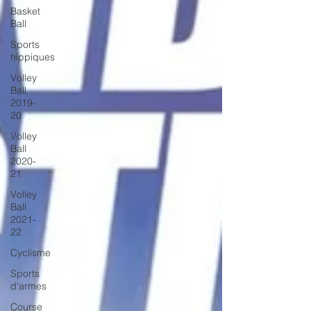
Basket
Ball
Sports
hippiques
Volley
Ball
2019-
20
Volley
Ball
2020-
21
Volley
Ball
2021-
22
Cyclisme
Sports
d'armes
Course