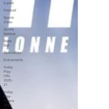
à pied
Football
Sports
d'eau
Sports
basque
Base
Ball
Spectacles
Evènements
Volley
Play-
Offs
2020-
21
Volley
Play-
Downs
2021-