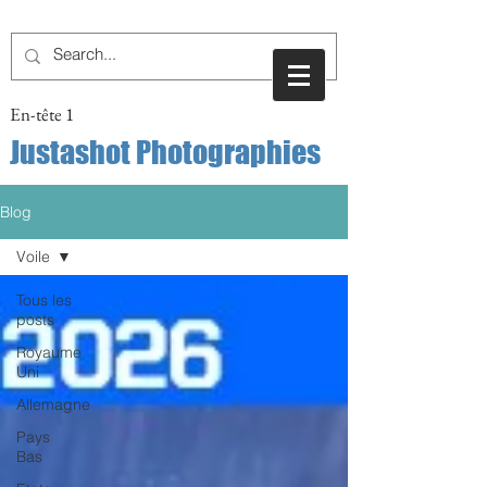
En-tête 1
Justashot Photographies
Blog
Voile
Tous les
posts
Royaume
Uni
Allemagne
Pays
Bas