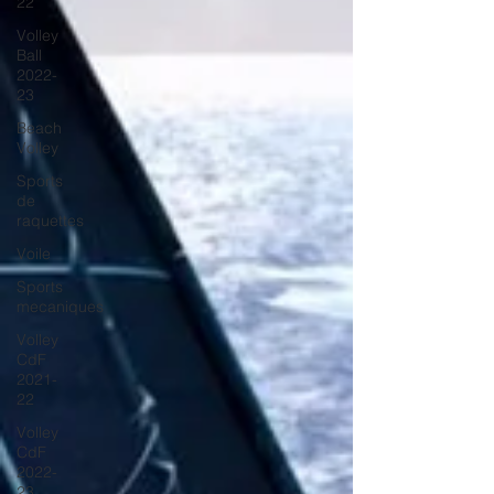
22
Volley
Ball
2022-
23
Beach
Volley
Sports
de
raquettes
Voile
Sports
mecaniques
Volley
CdF
2021-
22
Volley
CdF
2022-
23