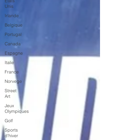
Etats
Unis
Irlande
Belgique
Portugal
Canada
Espagne
Italie
France
Norvege
Street
Art
Jeux
Olympiques
Golf
Sports
d'hiver