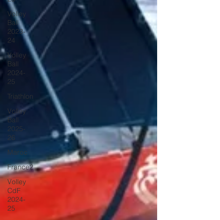
Volley
Ball
2023-
24
Volley
Ball
2024-
25
Triathlon
Volley
Ball
2025-
26
Maroc
France2
Volley
CdF
2024-
25