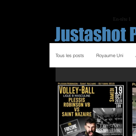
En-tête 1
Justashot 
Tous les posts
Royaume Uni
Espagne
Italie
France
Sports hippiques
Volley Ball
Course à pied
Football