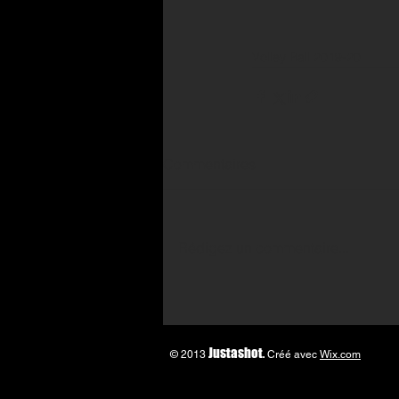
Volley Ball 2019-20
Commentaires
Rédigez un commentaire...
Justashot
.
© 2013
Créé avec
Wix.com