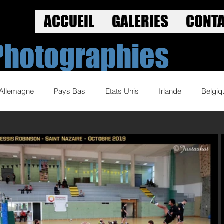
ACCUEIL
GALERIES
CONT
Photographies
Allemagne
Pays Bas
Etats Unis
Irlande
Belgiq
Norvege
Street Art
Jeux Olympiques
Golf
 2019-20
Volley Ball 2020-21
Volley Ball 2021-22
Cyc
Sports d'eau
Sports basque
Base Ball
Spectacles