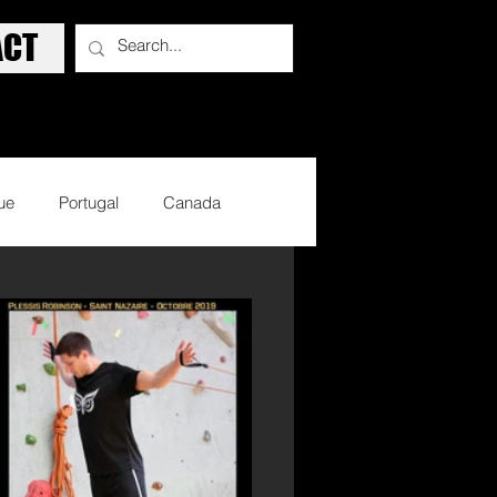
ACT
ue
Portugal
Canada
Sports d'hiver
Basket Ball
lisme
Sports d'armes
Evènements