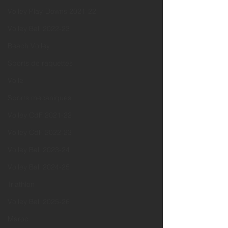
Volley Play-Downs 2021-22
Volley Ball 2022-23
Beach Volley
Sports de raquettes
Voile
Sports mecaniques
Volley CdF 2021-22
Volley CdF 2022-23
Volley Ball 2023-24
Volley Ball 2024-25
Triathlon
Volley Ball 2025-26
Maroc