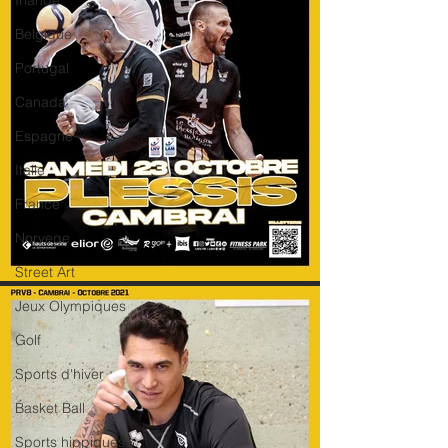
Irlande
Belgique
Portugal
Canada
Espagne
Italie
France
Norvege
Street Art
Jeux Olympiques
Golf
Sports d'hiver
Basket Ball
Sports hippiques