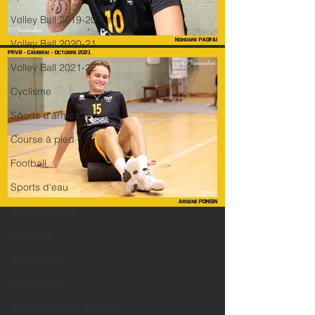
Volley Ball 2019-20
Volley Ball 2020-21
Volley Ball 2021-22
Cyclisme
Sports d'armes
Course à pied
Football
Sports d'eau
Sports basque
Base Ball
Spectacles
Evènements
Volley Play-Offs 2020-21