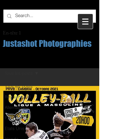
En-tête 1
Justashot Photographies
Post
Tous les posts
Tous les posts
Royaume Uni
Allemagne
Pays Bas
Etats Unis