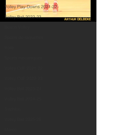
Volley Play-Downs 2021-22
Volley Ball 2022-23
Beach Volley
Sports de raquettes
Voile
Sports mecaniques
Volley CdF 2021-22
Volley CdF 2022-23
Volley Ball 2023-24
Volley Ball 2024-25
Triathlon
Volley Ball 2025-26
Maroc