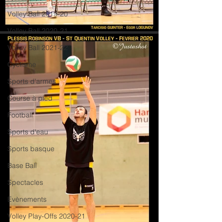
Volley Ball 2019-20
Volley Ball 2020-21
Volley Ball 2021-22
Cyclisme
Sports d'armes
Course à pied
Football
Sports d'eau
Sports basque
Base Ball
Spectacles
Evènements
Volley Play-Offs 2020-21