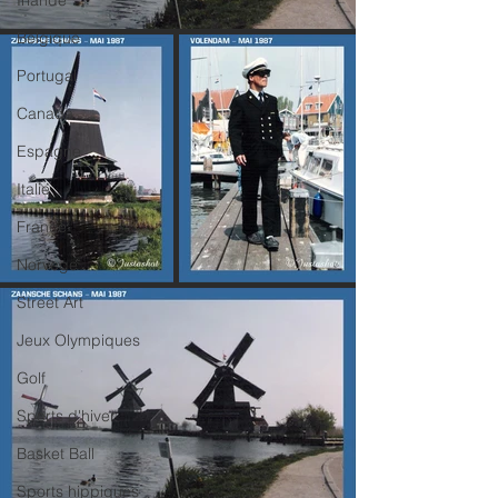
Irlande
Belgique
Portugal
Canada
Espagne
Italie
France
Norvege
Street Art
Jeux Olympiques
Golf
Sports d'hiver
Basket Ball
Sports hippiques