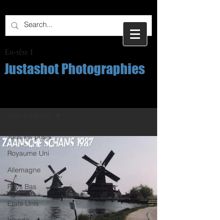
En-tête 1
Justashot Photographies
Post
Tous les posts
Tous les posts
Royaume Uni
Allemagne
Pays Bas
Etats Unis