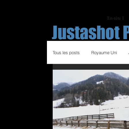
En-tête 1
Justashot 
Tous les posts
Royaume Uni
Espagne
Italie
France
Sports hippiques
Volley Ball
Course à pied
Football