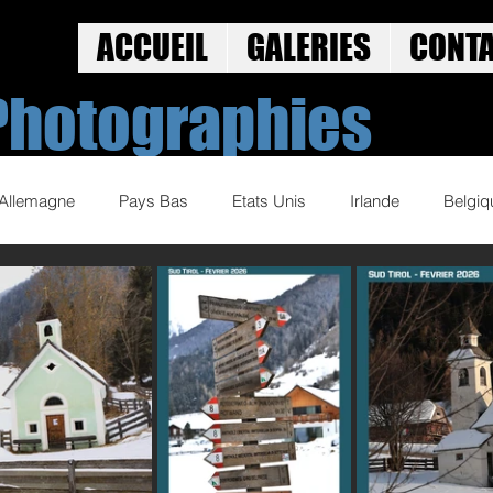
ACCUEIL
GALERIES
CONT
Photographies
Allemagne
Pays Bas
Etats Unis
Irlande
Belgiq
Norvege
Street Art
Jeux Olympiques
Golf
 2019-20
Volley Ball 2020-21
Volley Ball 2021-22
Cyc
Sports d'eau
Sports basque
Base Ball
Spectacles