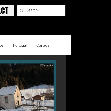
ACT
ue
Portugal
Canada
Sports d'hiver
Basket Ball
lisme
Sports d'armes
Evènements