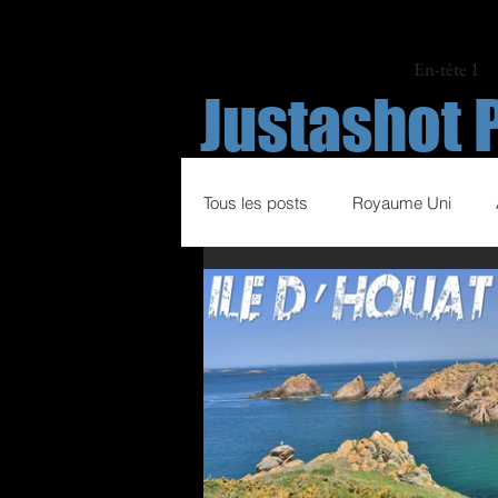
En-tête 1
Justashot 
Tous les posts
Royaume Uni
Espagne
Italie
France
Sports hippiques
Volley Ball
Course à pied
Football