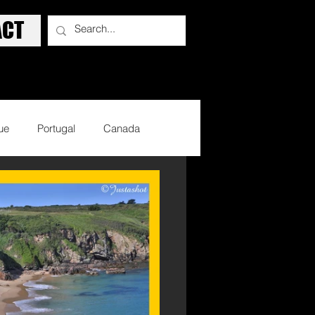
ACT
ue
Portugal
Canada
Sports d'hiver
Basket Ball
lisme
Sports d'armes
Evènements