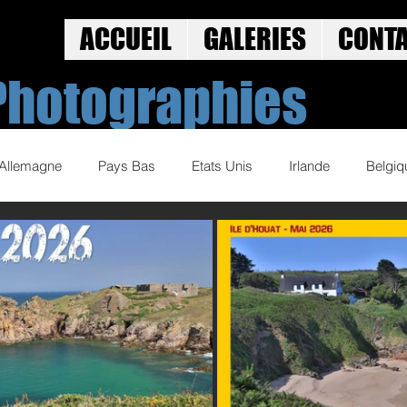
ACCUEIL
GALERIES
CONT
Photographies
Allemagne
Pays Bas
Etats Unis
Irlande
Belgiq
Norvege
Street Art
Jeux Olympiques
Golf
 2019-20
Volley Ball 2020-21
Volley Ball 2021-22
Cyc
Sports d'eau
Sports basque
Base Ball
Spectacles